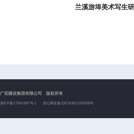
兰溪游埠美术写生
广宏建设集团有限公司 版权所有
浙ICP备17041697号-1
浙公网安备33078302100838号