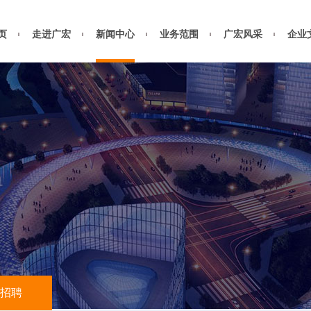
页
走进广宏
新闻中心
业务范围
广宏风采
企业
招聘