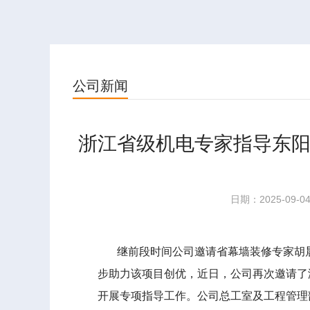
公司新闻
浙江省级机电专家指导东
日期：2025-09-0
继前段时间公司邀请省幕墙装修专家胡晨
步助力该项目创优，近日，公司再次邀请了
开展专项指导工作。公司总工室及工程管理