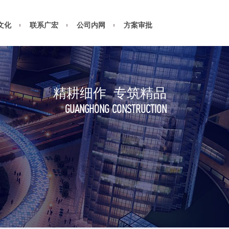
文化
联系广宏
公司内网
方案审批
精耕细作 专筑精品
GUANGHONG CONSTRUCTION