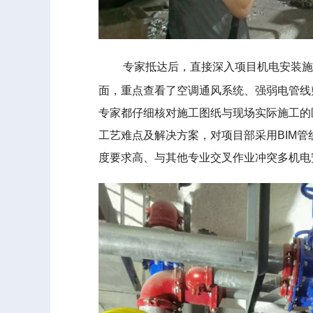
专家抵达后，直接深入项目机电安装
面，重点查看了空调通风系统、强弱电管线
专家都仔细核对施工图纸与现场实际施工的
工艺难点及解决方案，对项目部采用BIM
度要求高、与其他专业交叉作业冲突多机电