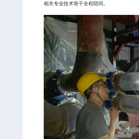
相关专业技术骨干全程陪同。