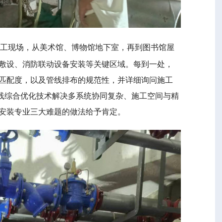
施工现场，从美术馆、博物馆地下室，再到图书馆屋
敷设、消防联动设备安装等关键区域。每到一处，
匹配度，以及管线排布的规范性，并详细询问施工
管线综合优化技术解决多系统协同复杂、施工空间与精
安装专业三大难题的做法给予肯定。