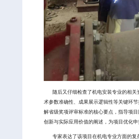
随后又仔细检查了机电安装专业的相关资
术参数准确性、成果展示逻辑性等关键环节
解省级奖项评审标准的核心要点，指导项目
创新与实际应用价值的阐述，为项目优化申
专家表达了该项目在机电专业方面的复杂