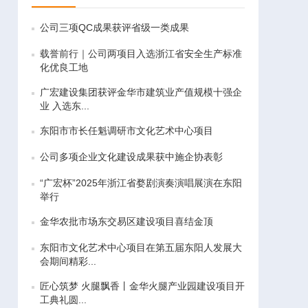
公司三项QC成果获评省级一类成果
载誉前行｜公司两项目入选浙江省安全生产标准
化优良工地
广宏建设集团获评金华市建筑业产值规模十强企
业 入选东...
东阳市市长任魁调研市文化艺术中心项目
公司多项企业文化建设成果获中施企协表彰
“广宏杯”2025年浙江省婺剧演奏演唱展演在东阳
举行
金华农批市场东交易区建设项目喜结金顶
东阳市文化艺术中心项目在第五届东阳人发展大
会期间精彩...
匠心筑梦 火腿飘香丨金华火腿产业园建设项目开
工典礼圆...