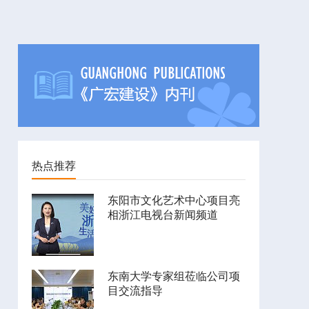
热点推荐
东阳市文化艺术中心项目亮
相浙江电视台新闻频道
东南大学专家组莅临公司项
目交流指导